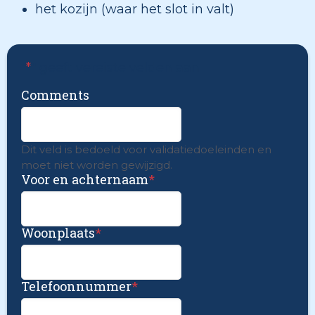
het kozijn (waar het slot in valt)
"
*
" geeft vereiste velden aan
Comments
Dit veld is bedoeld voor validatiedoeleinden en
moet niet worden gewijzigd.
Voor en achternaam
*
Woonplaats
*
Telefoonnummer
*