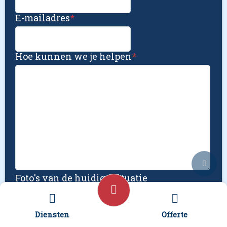
E-mailadres
*
Hoe kunnen we je helpen
*
Foto's van de huidige situatie
Sleep bestanden hierheen of
Selecteer bestanden
Diensten
Offerte