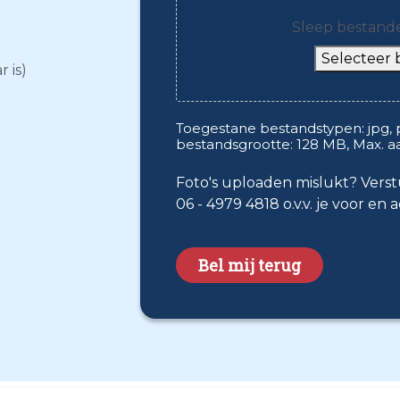
Sleep bestand
Selecteer
 is)
Toegestane bestandstypen: jpg, png
bestandsgrootte: 128 MB, Max. aa
Foto's uploaden mislukt? Vers
06 - 4979 4818 o.v.v. je voor en
CAPTCHA