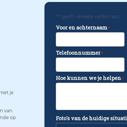
"
" geeft vereiste velden aan
*
Voor en achternaam
*
Telefoonnummer
*
Hoe kunnen we je helpen
*
met je
en van
ende op
Foto's van de huidige situat