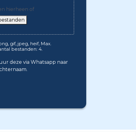
en hierheen of
 bestanden
, gif, jpeg, heif, Max.
ntal bestanden: 4.
tuur deze via Whatsapp naar
 achternaam.