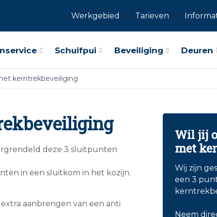
Werkgebied
Tarieven
Informa
nservice
Schuifpui
Beveiliging
Deuren
met kerntrekbeveiliging
rekbeveiliging
Wil jij
met ker
vergrendeld deze 3 sluitpunten
Wij zijn ge
nten in een sluitkom in het kozijn.
een 3 punt
kerntrekbe
t extra aanbrengen van een anti
Neem direc