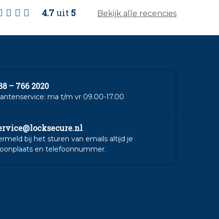
4.7
uit
5
Bekijk alle recencies
88 – 766 2020
lantenservice: ma t/m vr 09.00-17.00
ervice@locksecure.nl
ermeld bij het sturen van emails altijd je
oonplaats en telefoonnummer.