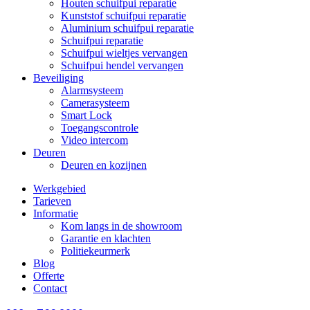
Houten schuifpui reparatie
Kunststof schuifpui reparatie
Aluminium schuifpui reparatie
Schuifpui reparatie
Schuifpui wieltjes vervangen
Schuifpui hendel vervangen
Beveiliging
Alarmsysteem
Camerasysteem
Smart Lock
Toegangscontrole
Video intercom
Deuren
Deuren en kozijnen
Werkgebied
Tarieven
Informatie
Kom langs in de showroom
Garantie en klachten
Politiekeurmerk
Blog
Offerte
Contact