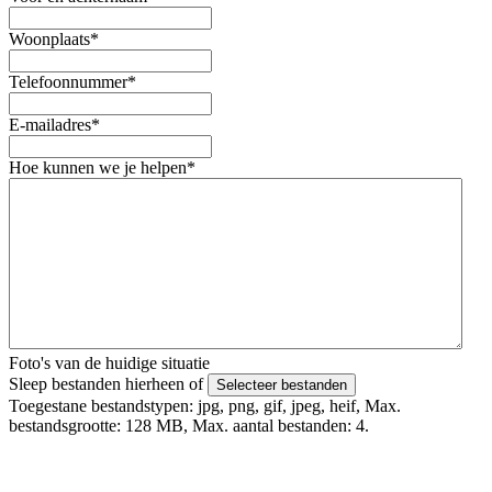
Woonplaats
*
Telefoonnummer
*
E-mailadres
*
Hoe kunnen we je helpen
*
Foto's van de huidige situatie
Sleep bestanden hierheen of
Selecteer bestanden
Toegestane bestandstypen: jpg, png, gif, jpeg, heif, Max.
bestandsgrootte: 128 MB, Max. aantal bestanden: 4.
Foto's uploaden mislukt? Verstuur deze via Whatsapp naar 06 -
4979 4818 o.v.v. je voor en achternaam.