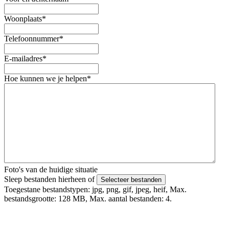
Woonplaats
*
Telefoonnummer
*
E-mailadres
*
Hoe kunnen we je helpen
*
Foto's van de huidige situatie
Sleep bestanden hierheen of
Selecteer bestanden
Toegestane bestandstypen: jpg, png, gif, jpeg, heif, Max.
bestandsgrootte: 128 MB, Max. aantal bestanden: 4.
Foto's uploaden mislukt? Verstuur deze via Whatsapp naar 06 -
4979 4818 o.v.v. je voor en achternaam.