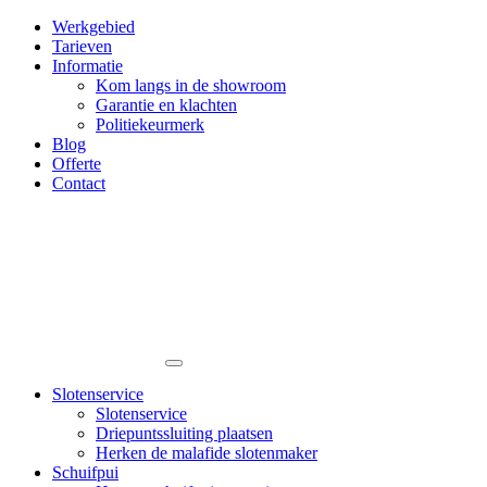
Werkgebied
Tarieven
Informatie
Kom langs in de showroom
Garantie en klachten
Politiekeurmerk
Blog
Offerte
Contact
Slotenservice
Slotenservice
Driepuntssluiting plaatsen
Herken de malafide slotenmaker
Schuifpui