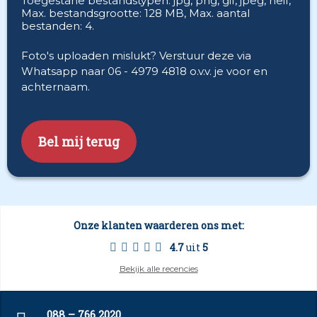
Toegestane bestandstypen: jpg, png, gif, jpeg, heif,
Max. bestandsgrootte: 128 MB, Max. aantal
bestanden: 4.
Foto's uploaden mislukt? Verstuur deze via
Whatsapp naar 06 - 4979 4818 o.v.v. je voor en
achternaam.
CAPTCHA
Onze klanten waarderen ons met:
4.7
uit
5
Bekijk alle recencies
088 – 766 2020