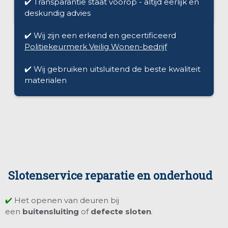
✔️ Transparantie staat voorop - altijd eerlijk en
deskundig advies
✔️ Wij zijn een erkend en gecertificeerd
Politiekeurmerk Veilig Wonen-bedrijf
✔️ Wij gebruiken uitsluitend de beste kwaliteit
materialen
Slotenservice reparatie en onderhoud
✔️
Het openen van deuren bij
een
buitensluiting
of
defecte sloten
.