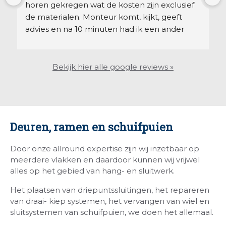
horen gekregen wat de kosten zijn exclusief 
de materialen. Monteur komt, kijkt, geeft 
advies en na 10 minuten had ik een ander 
slot. Kon netjes pinnen bij gewoon een nette 
vakman met goed gereedschap. Kan dit 
bedrijf echt aanraden.
Bekijk hier alle google reviews »
Deuren, ramen en schuifpuien
Door onze allround expertise zijn wij inzetbaar op
meerdere vlakken en daardoor kunnen wij vrijwel
alles op het gebied van hang- en sluitwerk.
Het plaatsen van driepuntssluitingen, het repareren
van draai- kiep systemen, het vervangen van wiel en
sluitsystemen van schuifpuien, we doen het allemaal.