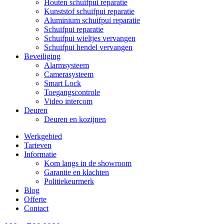
Houten schuifpui reparatie
Kunststof schuifpui reparatie
Aluminium schuifpui reparatie
Schuifpui reparatie
Schuifpui wieltjes vervangen
Schuifpui hendel vervangen
Beveiliging
Alarmsysteem
Camerasysteem
Smart Lock
Toegangscontrole
Video intercom
Deuren
Deuren en kozijnen
Werkgebied
Tarieven
Informatie
Kom langs in de showroom
Garantie en klachten
Politiekeurmerk
Blog
Offerte
Contact