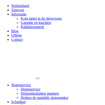
Werkgebied
Tarieven
Informatie
Kom langs in de showroom
Garantie en klachten
Politiekeurmerk
Blog
Offerte
Contact
Slotenservice
Slotenservice
Driepuntssluiting plaatsen
Herken de malafide slotenmaker
Schuifpui