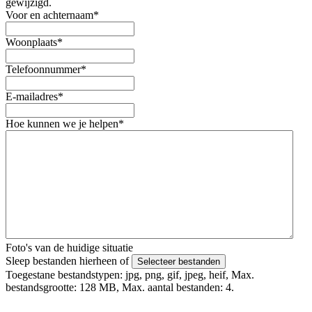
gewijzigd.
Voor en achternaam
*
Woonplaats
*
Telefoonnummer
*
E-mailadres
*
Hoe kunnen we je helpen
*
Foto's van de huidige situatie
Sleep bestanden hierheen of
Selecteer bestanden
Toegestane bestandstypen: jpg, png, gif, jpeg, heif, Max.
bestandsgrootte: 128 MB, Max. aantal bestanden: 4.
Foto's uploaden mislukt? Verstuur deze via Whatsapp naar 06 -