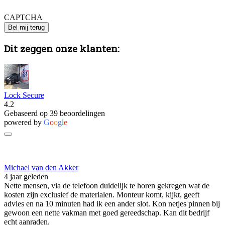
4979 4818 o.v.v. je voor en achternaam.
CAPTCHA
Dit zeggen onze klanten:
Lock Secure
4.2
Gebaseerd op 39 beoordelingen
powered by
G
o
o
g
l
e
Michael van den Akker
4 jaar geleden
Nette mensen, via de telefoon duidelijk te horen gekregen wat de
kosten zijn exclusief de materialen. Monteur komt, kijkt, geeft
advies en na 10 minuten had ik een ander slot. Kon netjes pinnen bij
gewoon een nette vakman met goed gereedschap. Kan dit bedrijf
echt aanraden.