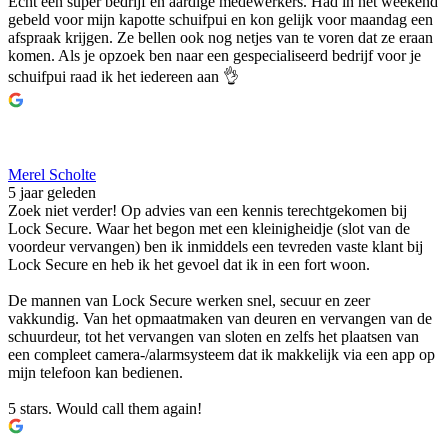
Echt een super bedrijf en aardige medewerkers. Had in het weekend
gebeld voor mijn kapotte schuifpui en kon gelijk voor maandag een
afspraak krijgen. Ze bellen ook nog netjes van te voren dat ze eraan
komen. Als je opzoek ben naar een gespecialiseerd bedrijf voor je
schuifpui raad ik het iedereen aan 👌
Merel Scholte
5 jaar geleden
Zoek niet verder! Op advies van een kennis terechtgekomen bij
Lock Secure. Waar het begon met een kleinigheidje (slot van de
voordeur vervangen) ben ik inmiddels een tevreden vaste klant bij
Lock Secure en heb ik het gevoel dat ik in een fort woon.
De mannen van Lock Secure werken snel, secuur en zeer
vakkundig. Van het opmaatmaken van deuren en vervangen van de
schuurdeur, tot het vervangen van sloten en zelfs het plaatsen van
een compleet camera-/alarmsysteem dat ik makkelijk via een app op
mijn telefoon kan bedienen.
5 stars. Would call them again!