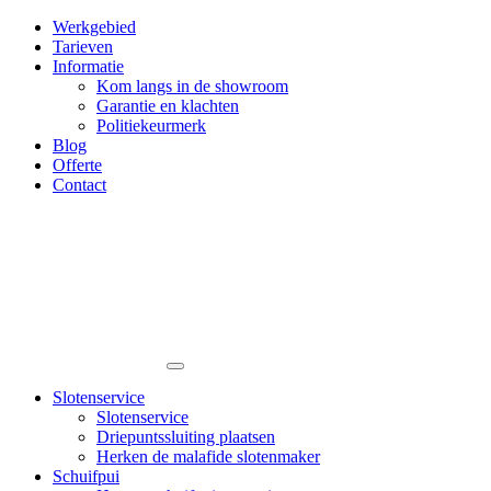
Werkgebied
Tarieven
Informatie
Kom langs in de showroom
Garantie en klachten
Politiekeurmerk
Blog
Offerte
Contact
Slotenservice
Slotenservice
Driepuntssluiting plaatsen
Herken de malafide slotenmaker
Schuifpui