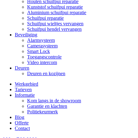
Houten schuifpui reparatie
Kunststof schuifpui reparatie
Aluminium schuifpui reparatie
Schuifpui reparatie
Schuifpui wieltjes vervangen
Schuifpui hendel vervangen
Beveiliging
Alarmsysteem
Camerasysteem
Smart Lock
Toegangscontrole
Video intercom
Deuren
Deuren en kozijnen
Werkgebied
Tarieven
Informatie
Kom langs in de showroom
Garantie en klachten
Politiekeurmerk
Blog
Offerte
Contact