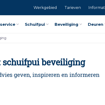
Werkgebied
Tarieven
Informat
service
Schuifpui
Beveiliging
Deuren
ging
 schuifpui beveiliging
vies geven, inspireren en informeren