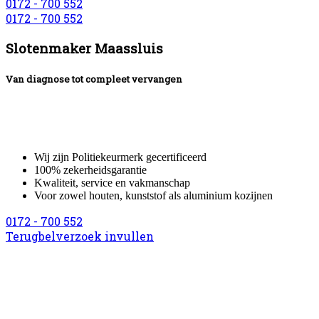
0172 - 700 552
0172 - 700 552
Slotenmaker Maassluis
Van diagnose tot compleet vervangen
Ben jij op zoek naar een betrouwbare slotenmaker?
Neem dan contact met ons op voor een bezoek aan huis van één van
onze gecertificeerde service monteurs.
Wij zijn Politiekeurmerk gecertificeerd
100% zekerheidsgarantie
Kwaliteit, service en vakmanschap
Voor zowel houten, kunststof als aluminium kozijnen
0172 - 700 552
Terugbelverzoek invullen