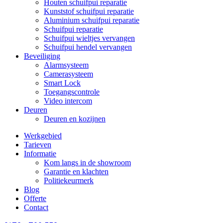
Houten schuifpui reparatie
Kunststof schuifpui reparatie
Aluminium schuifpui reparatie
Schuifpui reparatie
Schuifpui wieltjes vervangen
Schuifpui hendel vervangen
Beveiliging
Alarmsysteem
Camerasysteem
Smart Lock
Toegangscontrole
Video intercom
Deuren
Deuren en kozijnen
Werkgebied
Tarieven
Informatie
Kom langs in de showroom
Garantie en klachten
Politiekeurmerk
Blog
Offerte
Contact