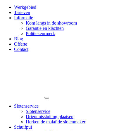
Werkgebied
Tarieven
Informatie
Kom langs in de showroom
Garantie en klachten
Politiekeurmerk
Blog
Offerte
Contact
Slotenservice
Slotenservice
Driepuntssluiting plaatsen
Herken de malafide slotenmaker
Schuifpui