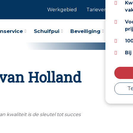
Kwa
Werkgebied
Tarieven
Inform
va
Vo
pri
enservice
Schuifpui
Beveiliging
Deuren
10
Bi
van Holland
T
an kwaliteit is de sleutel tot succes