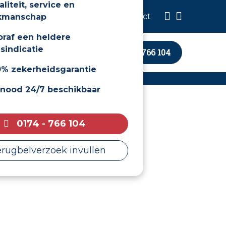
liteit, service en
atie
Blog
Offerte
Contact
kmanschap
oraf een heldere
jsindicatie
0174 - 766 104
0% zekerheidsgarantie
j nood 24/7 beschikbaar
0174 - 766 104
erugbelverzoek invullen