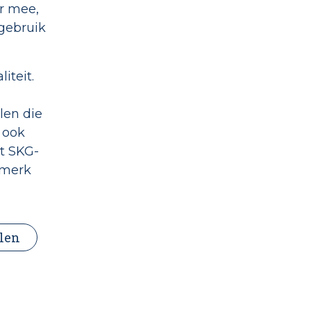
r mee,
 gebruik
iteit.
len die
 ook
et SKG-
rmerk
len