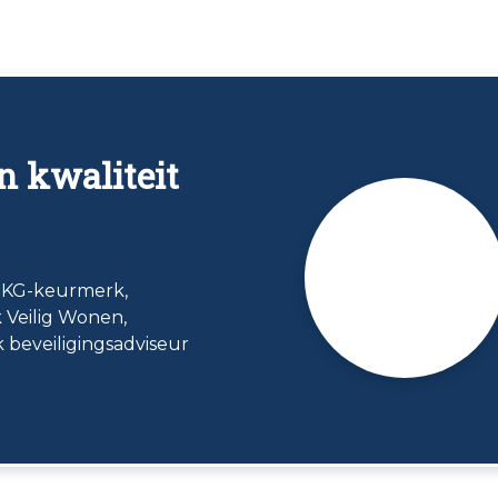
n kwaliteit
 SKG-keurmerk,
k Veilig Wonen,
k beveiligingsadviseur