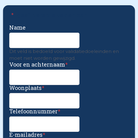
"
*
" geeft vereiste velden aan
Name
Dit veld is bedoeld voor validatiedoeleinden en
moet niet worden gewijzigd.
Voor en achternaam
*
Woonplaats
*
Telefoonnummer
*
E-mailadres
*