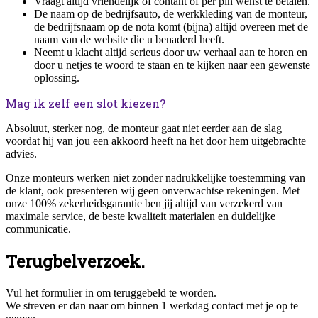
Vraagt altijd vriendelijk of contant of per pin wenst te betalen.
De naam op de bedrijfsauto, de werkkleding van de monteur,
de bedrijfsnaam op de nota komt (bijna) altijd overeen met de
naam van de website die u benaderd heeft.
Neemt u klacht altijd serieus door uw verhaal aan te horen en
door u netjes te woord te staan en te kijken naar een gewenste
oplossing.
Mag ik zelf een slot kiezen?
Absoluut, sterker nog, de monteur gaat niet eerder aan de slag
voordat hij van jou een akkoord heeft na het door hem uitgebrachte
advies.
Onze monteurs werken niet zonder nadrukkelijke toestemming van
de klant, ook presenteren wij geen onverwachtse rekeningen. Met
onze 100% zekerheidsgarantie ben jij altijd van verzekerd van
maximale service, de beste kwaliteit materialen en duidelijke
communicatie.
Terugbelverzoek.
Vul het formulier in om teruggebeld te worden.
We streven er dan naar om binnen 1 werkdag contact met je op te