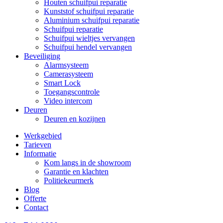
Houten schuifpui reparatie
Kunststof schuifpui reparatie
Aluminium schuifpui reparatie
Schuifpui reparatie
Schuifpui wieltjes vervangen
Schuifpui hendel vervangen
Beveiliging
Alarmsysteem
Camerasysteem
Smart Lock
Toegangscontrole
Video intercom
Deuren
Deuren en kozijnen
Werkgebied
Tarieven
Informatie
Kom langs in de showroom
Garantie en klachten
Politiekeurmerk
Blog
Offerte
Contact