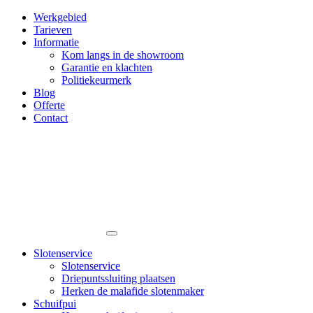
Werkgebied
Tarieven
Informatie
Kom langs in de showroom
Garantie en klachten
Politiekeurmerk
Blog
Offerte
Contact
Slotenservice
Slotenservice
Driepuntssluiting plaatsen
Herken de malafide slotenmaker
Schuifpui