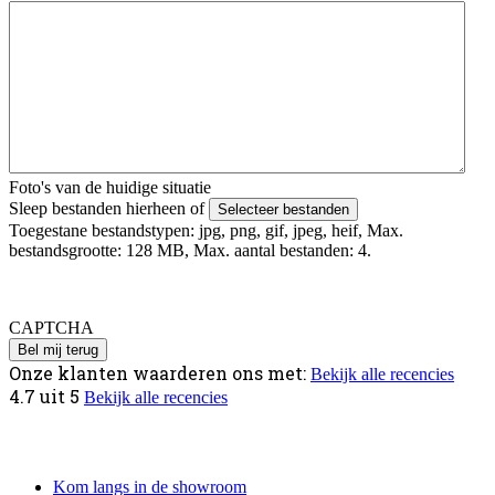
Foto's van de huidige situatie
Sleep bestanden hierheen of
Selecteer bestanden
Toegestane bestandstypen: jpg, png, gif, jpeg, heif, Max.
bestandsgrootte: 128 MB, Max. aantal bestanden: 4.
Foto's uploaden mislukt? Verstuur deze via Whatsapp naar 06 -
4979 4818 o.v.v. je voor en achternaam.
CAPTCHA
Onze klanten waarderen ons met:
Bekijk alle recencies
4.7
uit
5
Bekijk alle recencies
Informatie
Kom langs in de showroom