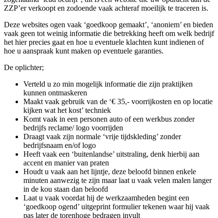
ZZP’er verkoopt en zodoende vaak achteraf moeilijk te traceren is.
Deze websites ogen vaak ‘goedkoop gemaakt’, ‘anoniem’ en bieden
vaak geen tot weinig informatie die betrekking heeft om welk bedrijf
het hier precies gaat en hoe u eventuele klachten kunt indienen of
hoe u aanspraak kunt maken op eventuele garanties.
De oplichter;
Verteld u zo min mogelijk informatie die zijn praktijken
kunnen ontmaskeren
Maakt vaak gebruik van de ‘€ 35,- voorrijkosten en op locatie
kijken wat het kost’ techniek
Komt vaak in een personen auto of een werkbus zonder
bedrijfs reclame/ logo voorrijden
Draagt vaak zijn normale ‘vrije tijdskleding’ zonder
bedrijfsnaam en/of logo
Heeft vaak een ‘buitenlandse’ uitstraling, denk hierbij aan
accent en manier van praten
Houdt u vaak aan het lijntje, deze beloofd binnen enkele
minuten aanwezig te zijn maar laat u vaak velen malen langer
in de kou staan dan beloofd
Laat u vaak voordat hij de werkzaamheden begint een
‘goedkoop ogend’ uitgeprint formulier tekenen waar hij vaak
pas later de torenhoge bedragen invult