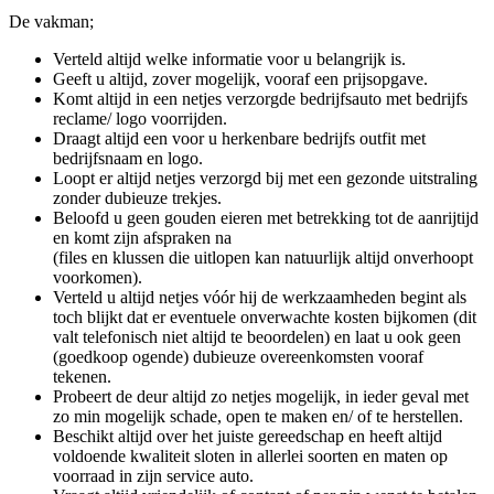
De vakman;
Verteld altijd welke informatie voor u belangrijk is.
Geeft u altijd, zover mogelijk, vooraf een prijsopgave.
Komt altijd in een netjes verzorgde bedrijfsauto met bedrijfs
reclame/ logo voorrijden.
Draagt altijd een voor u herkenbare bedrijfs outfit met
bedrijfsnaam en logo.
Loopt er altijd netjes verzorgd bij met een gezonde uitstraling
zonder dubieuze trekjes.
Beloofd u geen gouden eieren met betrekking tot de aanrijtijd
en komt zijn afspraken na
(files en klussen die uitlopen kan natuurlijk altijd onverhoopt
voorkomen).
Verteld u altijd netjes vóór hij de werkzaamheden begint als
toch blijkt dat er eventuele onverwachte kosten bijkomen (dit
valt telefonisch niet altijd te beoordelen) en laat u ook geen
(goedkoop ogende) dubieuze overeenkomsten vooraf
tekenen.
Probeert de deur altijd zo netjes mogelijk, in ieder geval met
zo min mogelijk schade, open te maken en/ of te herstellen.
Beschikt altijd over het juiste gereedschap en heeft altijd
voldoende kwaliteit sloten in allerlei soorten en maten op
voorraad in zijn service auto.