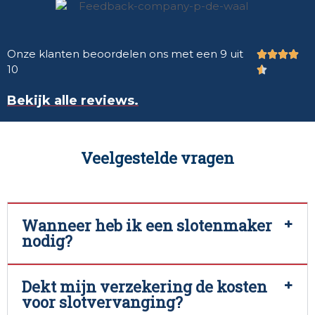
Onze klanten beoordelen ons met een 9 uit




10

Bekijk alle reviews.
Veelgestelde vragen
Wanneer heb ik een slotenmaker
nodig?
Dekt mijn verzekering de kosten
voor slotvervanging?