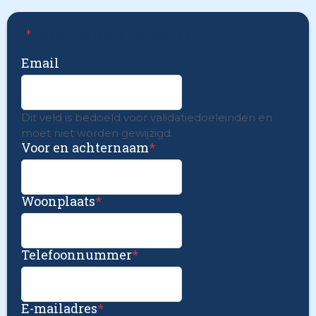
"
*
" geeft vereiste velden aan
Email
Dit veld is bedoeld voor validatiedoeleinden en
moet niet worden gewijzigd.
Voor en achternaam
*
Woonplaats
*
Telefoonnummer
*
E-mailadres
*