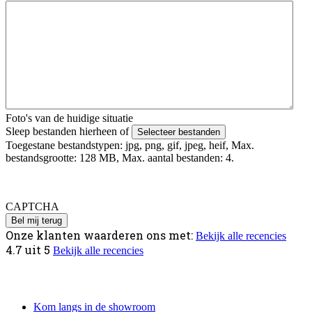
Foto's van de huidige situatie
Sleep bestanden hierheen of
Selecteer bestanden
Toegestane bestandstypen: jpg, png, gif, jpeg, heif, Max.
bestandsgrootte: 128 MB, Max. aantal bestanden: 4.
Foto's uploaden mislukt? Verstuur deze via Whatsapp naar 06 -
4979 4818 o.v.v. je voor en achternaam.
CAPTCHA
Onze klanten waarderen ons met:
Bekijk alle recencies
4.7
uit
5
Bekijk alle recencies
Informatie
Kom langs in de showroom