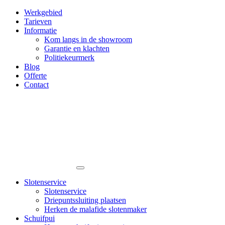
Werkgebied
Tarieven
Informatie
Kom langs in de showroom
Garantie en klachten
Politiekeurmerk
Blog
Offerte
Contact
Slotenservice
Slotenservice
Driepuntssluiting plaatsen
Herken de malafide slotenmaker
Schuifpui