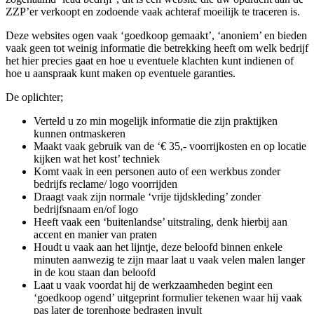
ZZP’er verkoopt en zodoende vaak achteraf moeilijk te traceren is.
Deze websites ogen vaak ‘goedkoop gemaakt’, ‘anoniem’ en bieden
vaak geen tot weinig informatie die betrekking heeft om welk bedrijf
het hier precies gaat en hoe u eventuele klachten kunt indienen of
hoe u aanspraak kunt maken op eventuele garanties.
De oplichter;
Verteld u zo min mogelijk informatie die zijn praktijken
kunnen ontmaskeren
Maakt vaak gebruik van de ‘€ 35,- voorrijkosten en op locatie
kijken wat het kost’ techniek
Komt vaak in een personen auto of een werkbus zonder
bedrijfs reclame/ logo voorrijden
Draagt vaak zijn normale ‘vrije tijdskleding’ zonder
bedrijfsnaam en/of logo
Heeft vaak een ‘buitenlandse’ uitstraling, denk hierbij aan
accent en manier van praten
Houdt u vaak aan het lijntje, deze beloofd binnen enkele
minuten aanwezig te zijn maar laat u vaak velen malen langer
in de kou staan dan beloofd
Laat u vaak voordat hij de werkzaamheden begint een
‘goedkoop ogend’ uitgeprint formulier tekenen waar hij vaak
pas later de torenhoge bedragen invult