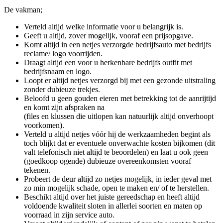
De vakman;
Verteld altijd welke informatie voor u belangrijk is.
Geeft u altijd, zover mogelijk, vooraf een prijsopgave.
Komt altijd in een netjes verzorgde bedrijfsauto met bedrijfs
reclame/ logo voorrijden.
Draagt altijd een voor u herkenbare bedrijfs outfit met
bedrijfsnaam en logo.
Loopt er altijd netjes verzorgd bij met een gezonde uitstraling
zonder dubieuze trekjes.
Beloofd u geen gouden eieren met betrekking tot de aanrijtijd
en komt zijn afspraken na
(files en klussen die uitlopen kan natuurlijk altijd onverhoopt
voorkomen).
Verteld u altijd netjes vóór hij de werkzaamheden begint als
toch blijkt dat er eventuele onverwachte kosten bijkomen (dit
valt telefonisch niet altijd te beoordelen) en laat u ook geen
(goedkoop ogende) dubieuze overeenkomsten vooraf
tekenen.
Probeert de deur altijd zo netjes mogelijk, in ieder geval met
zo min mogelijk schade, open te maken en/ of te herstellen.
Beschikt altijd over het juiste gereedschap en heeft altijd
voldoende kwaliteit sloten in allerlei soorten en maten op
voorraad in zijn service auto.