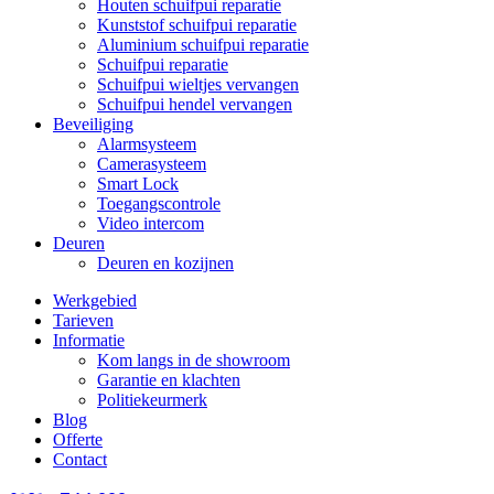
Houten schuifpui reparatie
Kunststof schuifpui reparatie
Aluminium schuifpui reparatie
Schuifpui reparatie
Schuifpui wieltjes vervangen
Schuifpui hendel vervangen
Beveiliging
Alarmsysteem
Camerasysteem
Smart Lock
Toegangscontrole
Video intercom
Deuren
Deuren en kozijnen
Werkgebied
Tarieven
Informatie
Kom langs in de showroom
Garantie en klachten
Politiekeurmerk
Blog
Offerte
Contact