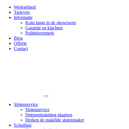
Werkgebied
Tarieven
Informatie
Kom langs in de showroom
Garantie en klachten
Politiekeurmerk
Blog
Offerte
Contact
Slotenservice
Slotenservice
Driepuntssluiting plaatsen
Herken de malafide slotenmaker
Schuifpui