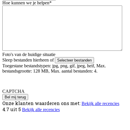
Hoe kunnen we je helpen
*
Foto's van de huidige situatie
Sleep bestanden hierheen of
Selecteer bestanden
Toegestane bestandstypen: jpg, png, gif, jpeg, heif, Max.
bestandsgrootte: 128 MB, Max. aantal bestanden: 4.
Foto's uploaden mislukt? Verstuur deze via Whatsapp naar 06 -
4979 4818 o.v.v. je voor en achternaam.
CAPTCHA
Onze klanten waarderen ons met:
Bekijk alle recencies
4.7
uit
5
Bekijk alle recencies
Informatie