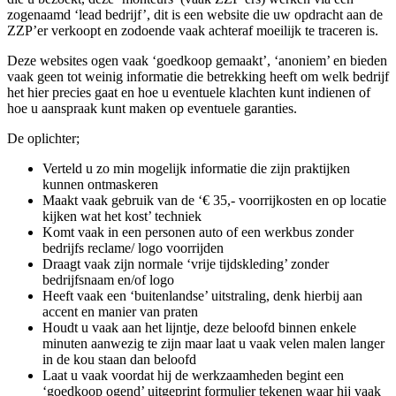
zogenaamd ‘lead bedrijf’, dit is een website die uw opdracht aan de
ZZP’er verkoopt en zodoende vaak achteraf moeilijk te traceren is.
Deze websites ogen vaak ‘goedkoop gemaakt’, ‘anoniem’ en bieden
vaak geen tot weinig informatie die betrekking heeft om welk bedrijf
het hier precies gaat en hoe u eventuele klachten kunt indienen of
hoe u aanspraak kunt maken op eventuele garanties.
De oplichter;
Verteld u zo min mogelijk informatie die zijn praktijken
kunnen ontmaskeren
Maakt vaak gebruik van de ‘€ 35,- voorrijkosten en op locatie
kijken wat het kost’ techniek
Komt vaak in een personen auto of een werkbus zonder
bedrijfs reclame/ logo voorrijden
Draagt vaak zijn normale ‘vrije tijdskleding’ zonder
bedrijfsnaam en/of logo
Heeft vaak een ‘buitenlandse’ uitstraling, denk hierbij aan
accent en manier van praten
Houdt u vaak aan het lijntje, deze beloofd binnen enkele
minuten aanwezig te zijn maar laat u vaak velen malen langer
in de kou staan dan beloofd
Laat u vaak voordat hij de werkzaamheden begint een
‘goedkoop ogend’ uitgeprint formulier tekenen waar hij vaak