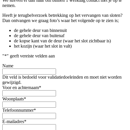
We streven er dan naar om binnen 1 werkdag contact met je op te
nemen.
Heeft je terugbelverzoek betrekking op het vervangen van sloten?
Dan ontvangen we graag foto’s waar het volgende op te zien is;
de gehele deur van binnenuit
de gehele deur van buitenaf
de kopse kant van de deur (waar het slot zichtbaar is)
het kozijn (waar het slot in valt)
"
*
" geeft vereiste velden aan
Name
Dit veld is bedoeld voor validatiedoeleinden en moet niet worden
gewijzigd.
Voor en achternaam
*
Woonplaats
*
Telefoonnummer
*
E-mailadres
*