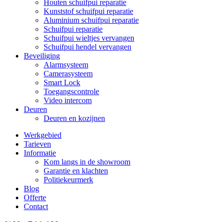
Houten schuifpui reparatie
Kunststof schuifpui reparatie
Aluminium schuifpui reparatie
Schuifpui reparatie
Schuifpui wieltjes vervangen
Schuifpui hendel vervangen
Beveiliging
Alarmsysteem
Camerasysteem
Smart Lock
Toegangscontrole
Video intercom
Deuren
Deuren en kozijnen
Werkgebied
Tarieven
Informatie
Kom langs in de showroom
Garantie en klachten
Politiekeurmerk
Blog
Offerte
Contact