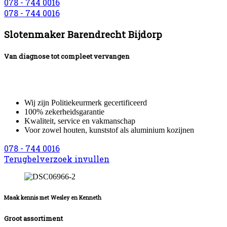
078 - 744 0016
078 - 744 0016
Slotenmaker Barendrecht Bijdorp
Van diagnose tot compleet vervangen
Ben jij op zoek naar een betrouwbare slotenmaker?
Neem dan contact met ons op voor een bezoek aan huis van één van on
Wij zijn Politiekeurmerk gecertificeerd
100% zekerheidsgarantie
Kwaliteit, service en vakmanschap
Voor zowel houten, kunststof als aluminium kozijnen
078 - 744 0016
Terugbelverzoek invullen
Maak kennis met Wesley en Kenneth
Groot assortiment