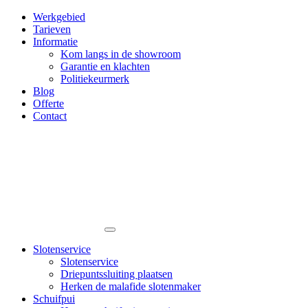
Werkgebied
Tarieven
Informatie
Kom langs in de showroom
Garantie en klachten
Politiekeurmerk
Blog
Offerte
Contact
Slotenservice
Slotenservice
Driepuntssluiting plaatsen
Herken de malafide slotenmaker
Schuifpui