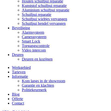
Houten schuifpui reparatie
Kunststof schuifpui reparatie
Aluminium schuifpui reparatie
Schuifpui reparatie
Schuifpui wieltjes vervangen
Schuifpui hendel vervangen
Beveiliging
Alarmsysteem
Camerasysteem
Smart Lock
Toegangscontrole
Video intercom
Deuren
Deuren en kozijnen
Werkgebied
Tarieven
Informatie
Kom langs in de showroom
Garantie en klachten
Politiekeurmerk
Blog
Offerte
Contact