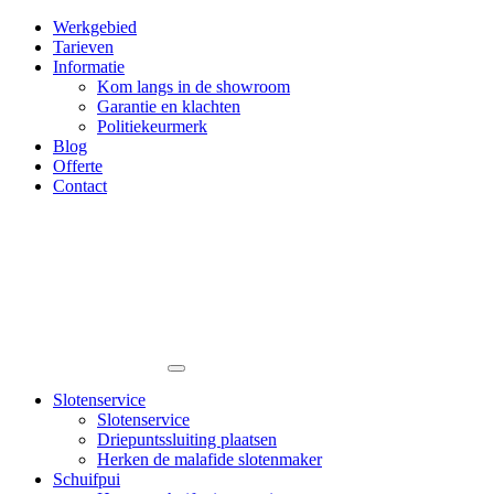
Werkgebied
Tarieven
Informatie
Kom langs in de showroom
Garantie en klachten
Politiekeurmerk
Blog
Offerte
Contact
Slotenservice
Slotenservice
Driepuntssluiting plaatsen
Herken de malafide slotenmaker
Schuifpui