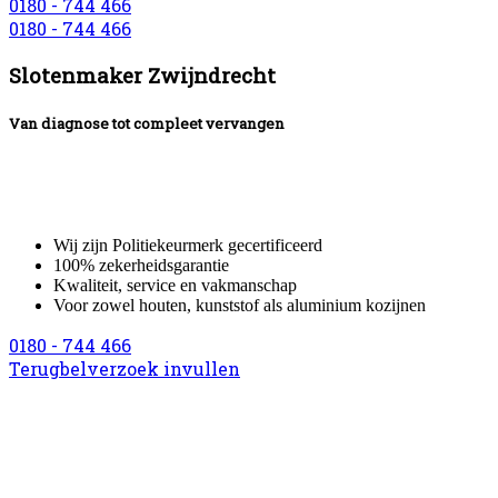
0180 - 744 466
0180 - 744 466
Slotenmaker Zwijndrecht
Van diagnose tot compleet vervangen
Ben jij op zoek naar een betrouwbare slotenmaker?
Neem dan contact met ons op voor een bezoek aan huis van één van
onze gecertificeerde service monteurs.
Wij zijn Politiekeurmerk gecertificeerd
100% zekerheidsgarantie
Kwaliteit, service en vakmanschap
Voor zowel houten, kunststof als aluminium kozijnen
0180 - 744 466
Terugbelverzoek invullen