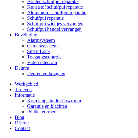
Houten schuifpui reparatie
Kunststof schuifpui reparatie
Aluminium schuifpui reparatie
Schuifpui reparatie
Schuifpui wieltjes vervangen
Schuifpui hendel vervangen
Beveiliging
Alarmsysteem
Camerasysteem
Smart Lock
Toegangscontrole
Video intercom
Deuren
Deuren en kozijnen
Werkgebied
Tarieven
Informatie
Kom langs in de showroom
Garantie en klachten
Politiekeurmerk
Blog
Offerte
Contact