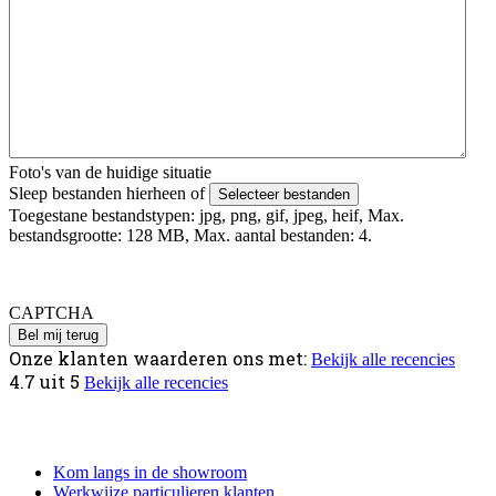
Foto's van de huidige situatie
Sleep bestanden hierheen of
Selecteer bestanden
Toegestane bestandstypen: jpg, png, gif, jpeg, heif, Max.
bestandsgrootte: 128 MB, Max. aantal bestanden: 4.
Foto's uploaden mislukt? Verstuur deze via Whatsapp naar 06 -
4979 4818 o.v.v. je voor en achternaam.
CAPTCHA
Onze klanten waarderen ons met:
Bekijk alle recencies
4.7
uit
5
Bekijk alle recencies
Informatie
Kom langs in de showroom
Werkwijze particulieren klanten