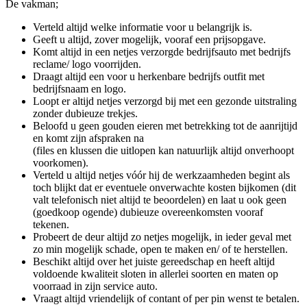
De vakman;
Verteld altijd welke informatie voor u belangrijk is.
Geeft u altijd, zover mogelijk, vooraf een prijsopgave.
Komt altijd in een netjes verzorgde bedrijfsauto met bedrijfs
reclame/ logo voorrijden.
Draagt altijd een voor u herkenbare bedrijfs outfit met
bedrijfsnaam en logo.
Loopt er altijd netjes verzorgd bij met een gezonde uitstraling
zonder dubieuze trekjes.
Beloofd u geen gouden eieren met betrekking tot de aanrijtijd
en komt zijn afspraken na
(files en klussen die uitlopen kan natuurlijk altijd onverhoopt
voorkomen).
Verteld u altijd netjes vóór hij de werkzaamheden begint als
toch blijkt dat er eventuele onverwachte kosten bijkomen (dit
valt telefonisch niet altijd te beoordelen) en laat u ook geen
(goedkoop ogende) dubieuze overeenkomsten vooraf
tekenen.
Probeert de deur altijd zo netjes mogelijk, in ieder geval met
zo min mogelijk schade, open te maken en/ of te herstellen.
Beschikt altijd over het juiste gereedschap en heeft altijd
voldoende kwaliteit sloten in allerlei soorten en maten op
voorraad in zijn service auto.
Vraagt altijd vriendelijk of contant of per pin wenst te betalen.