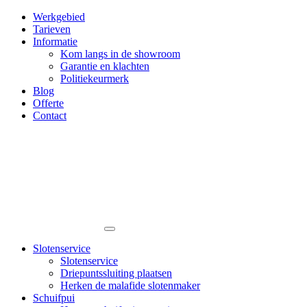
Werkgebied
Tarieven
Informatie
Kom langs in de showroom
Garantie en klachten
Politiekeurmerk
Blog
Offerte
Contact
Slotenservice
Slotenservice
Driepuntssluiting plaatsen
Herken de malafide slotenmaker
Schuifpui