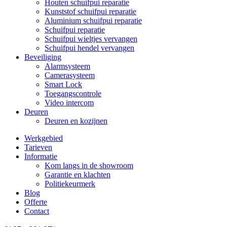
Houten schuifpui reparatie
Kunststof schuifpui reparatie
Aluminium schuifpui reparatie
Schuifpui reparatie
Schuifpui wieltjes vervangen
Schuifpui hendel vervangen
Beveiliging
Alarmsysteem
Camerasysteem
Smart Lock
Toegangscontrole
Video intercom
Deuren
Deuren en kozijnen
Werkgebied
Tarieven
Informatie
Kom langs in de showroom
Garantie en klachten
Politiekeurmerk
Blog
Offerte
Contact