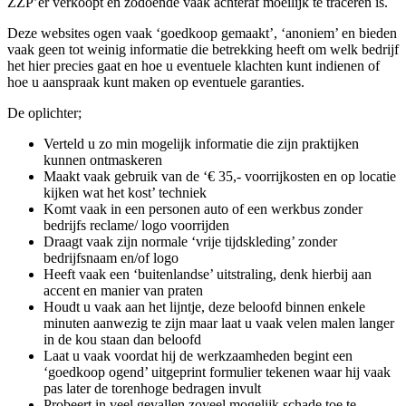
ZZP’er verkoopt en zodoende vaak achteraf moeilijk te traceren is.
Deze websites ogen vaak ‘goedkoop gemaakt’, ‘anoniem’ en bieden
vaak geen tot weinig informatie die betrekking heeft om welk bedrijf
het hier precies gaat en hoe u eventuele klachten kunt indienen of
hoe u aanspraak kunt maken op eventuele garanties.
De oplichter;
Verteld u zo min mogelijk informatie die zijn praktijken
kunnen ontmaskeren
Maakt vaak gebruik van de ‘€ 35,- voorrijkosten en op locatie
kijken wat het kost’ techniek
Komt vaak in een personen auto of een werkbus zonder
bedrijfs reclame/ logo voorrijden
Draagt vaak zijn normale ‘vrije tijdskleding’ zonder
bedrijfsnaam en/of logo
Heeft vaak een ‘buitenlandse’ uitstraling, denk hierbij aan
accent en manier van praten
Houdt u vaak aan het lijntje, deze beloofd binnen enkele
minuten aanwezig te zijn maar laat u vaak velen malen langer
in de kou staan dan beloofd
Laat u vaak voordat hij de werkzaamheden begint een
‘goedkoop ogend’ uitgeprint formulier tekenen waar hij vaak
pas later de torenhoge bedragen invult
Probeert in veel gevallen zoveel mogelijk schade toe te