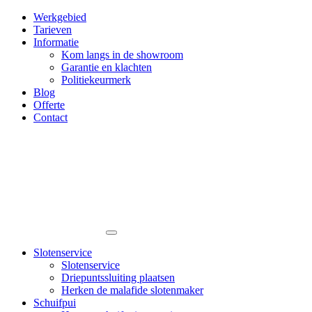
Werkgebied
Tarieven
Informatie
Kom langs in de showroom
Garantie en klachten
Politiekeurmerk
Blog
Offerte
Contact
Slotenservice
Slotenservice
Driepuntssluiting plaatsen
Herken de malafide slotenmaker
Schuifpui