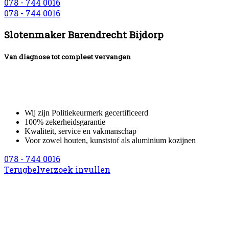
078 - 744 0016
078 - 744 0016
Slotenmaker Barendrecht Bijdorp
Van diagnose tot compleet vervangen
Ben jij op zoek naar een betrouwbare slotenmaker?
Neem dan contact met ons op voor een bezoek aan huis van één van
onze gecertificeerde service monteurs.
Wij zijn Politiekeurmerk gecertificeerd
100% zekerheidsgarantie
Kwaliteit, service en vakmanschap
Voor zowel houten, kunststof als aluminium kozijnen
078 - 744 0016
Terugbelverzoek invullen