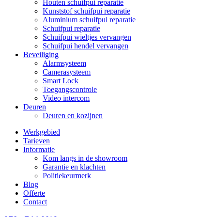
Houten schuifpui reparatie
Kunststof schuifpui reparatie
Aluminium schuifpui reparatie
Schuifpui reparatie
Schuifpui wieltjes vervangen
Schuifpui hendel vervangen
Beveiliging
Alarmsysteem
Camerasysteem
Smart Lock
Toegangscontrole
Video intercom
Deuren
Deuren en kozijnen
Werkgebied
Tarieven
Informatie
Kom langs in de showroom
Garantie en klachten
Politiekeurmerk
Blog
Offerte
Contact