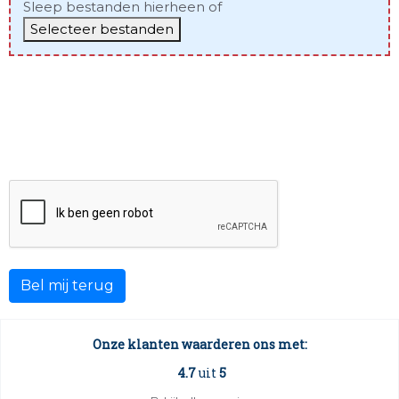
Sleep bestanden hierheen of
Selecteer bestanden
Toegestane bestandstypen: jpg, png, gif, jpeg, heif, Max.
bestandsgrootte: 128 MB, Max. aantal bestanden: 4.
Foto's uploaden mislukt? Verstuur deze via Whatsapp
naar 06 - 4979 4818 o.v.v. je voor en achternaam.
CAPTCHA
Onze klanten waarderen ons met:
4.7
uit
5