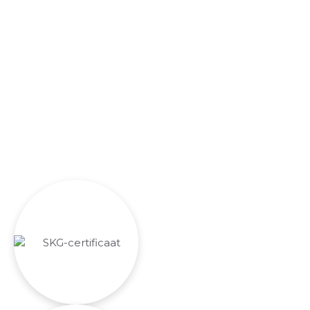
Wist je dat wij;
Hang- en sluitwerk installeren met het SKG-
keurmerk,
Installeren volgens het Politie Keurmerk Veilig
Wonen,
In het bezit zijn van het Politie Keurmerk
beveiligingsadviseur certificaat.
Onze zekerheden zijn jouw garanties.