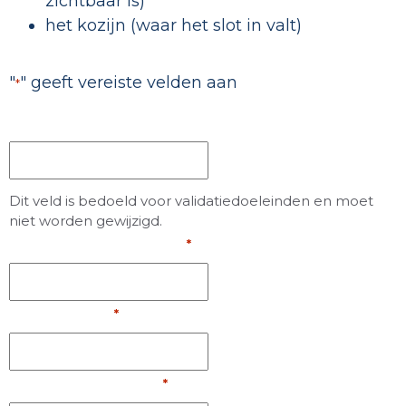
zichtbaar is)
het kozijn (waar het slot in valt)
"
" geeft vereiste velden aan
*
URL
Dit veld is bedoeld voor validatiedoeleinden en moet
niet worden gewijzigd.
Voor en achternaam
*
Woonplaats
*
Telefoonnummer
*