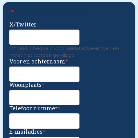
"
*
" geeft vereiste velden aan
X/Twitter
Dit veld is bedoeld voor validatiedoeleinden en
moet niet worden gewijzigd.
Voor en achternaam
*
Woonplaats
*
Telefoonnummer
*
E-mailadres
*