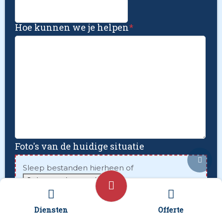
Hoe kunnen we je helpen
*
Foto's van de huidige situatie
Sleep bestanden hierheen of
Selecteer bestanden
Foto's uploaden mislukt? Verstuur deze via
Diensten
Offerte
Whatsapp naar 06 - 4979 4818 o.v.v. je voor en