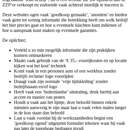
ZZP’er verkoopt en zodoende vaak achteraf moeilijk te traceren is.
Deze websites ogen vaak ‘goedkoop gemaakt’, ‘anoniem’ en bieden
vaak geen tot weinig informatie die betrekking heeft om welk bedrijf
het hier precies gaat en hoe u eventuele klachten kunt indienen of
hoe u aanspraak kunt maken op eventuele garanties.
De oplichter;
Verteld u zo min mogelijk informatie die zijn praktijken
kunnen ontmaskeren
Maakt vaak gebruik van de ‘€ 35,- voorrijkosten en op locatie
kijken wat het kost’ techniek
Komt vaak in een personen auto of een werkbus zonder
bedrijfs reclame/ logo voorrijden
Draagt vaak zijn normale ‘vrije tijdskleding’ zonder
bedrijfsnaam en/of logo
Heeft vaak een ‘buitenlandse’ uitstraling, denk hierbij aan
accent en manier van praten
Houdt u vaak aan het lijntje, deze beloofd binnen enkele
minuten aanwezig te zijn maar laat u vaak velen malen langer
in de kou staan dan beloofd
Laat u vaak voordat hij de werkzaamheden begint een
‘goedkoop ogend’ uitgeprint formulier tekenen waar hij vaak
pas later de torenhoge bedragen invult