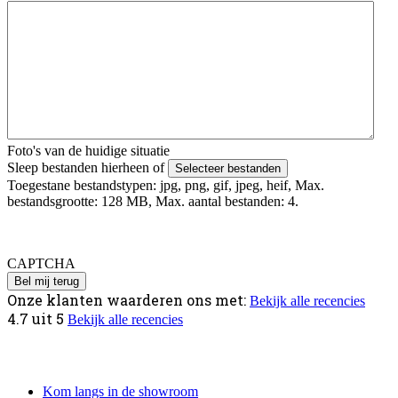
Foto's van de huidige situatie
Sleep bestanden hierheen of
Selecteer bestanden
Toegestane bestandstypen: jpg, png, gif, jpeg, heif, Max.
bestandsgrootte: 128 MB, Max. aantal bestanden: 4.
Foto's uploaden mislukt? Verstuur deze via Whatsapp naar 06 -
4979 4818 o.v.v. je voor en achternaam.
CAPTCHA
Onze klanten waarderen ons met:
Bekijk alle recencies
4.7
uit
5
Bekijk alle recencies
Informatie
Kom langs in de showroom