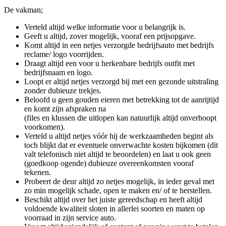
De vakman;
Verteld altijd welke informatie voor u belangrijk is.
Geeft u altijd, zover mogelijk, vooraf een prijsopgave.
Komt altijd in een netjes verzorgde bedrijfsauto met bedrijfs
reclame/ logo voorrijden.
Draagt altijd een voor u herkenbare bedrijfs outfit met
bedrijfsnaam en logo.
Loopt er altijd netjes verzorgd bij met een gezonde uitstraling
zonder dubieuze trekjes.
Beloofd u geen gouden eieren met betrekking tot de aanrijtijd
en komt zijn afspraken na
(files en klussen die uitlopen kan natuurlijk altijd onverhoopt
voorkomen).
Verteld u altijd netjes vóór hij de werkzaamheden begint als
toch blijkt dat er eventuele onverwachte kosten bijkomen (dit
valt telefonisch niet altijd te beoordelen) en laat u ook geen
(goedkoop ogende) dubieuze overeenkomsten vooraf
tekenen.
Probeert de deur altijd zo netjes mogelijk, in ieder geval met
zo min mogelijk schade, open te maken en/ of te herstellen.
Beschikt altijd over het juiste gereedschap en heeft altijd
voldoende kwaliteit sloten in allerlei soorten en maten op
voorraad in zijn service auto.