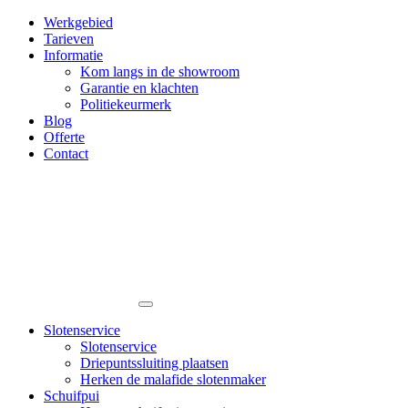
Werkgebied
Tarieven
Informatie
Kom langs in de showroom
Garantie en klachten
Politiekeurmerk
Blog
Offerte
Contact
Slotenservice
Slotenservice
Driepuntssluiting plaatsen
Herken de malafide slotenmaker
Schuifpui