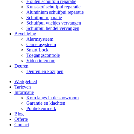
Houten schuifpui reparatie
Kunststof schuifpui reparatie
Aluminium schuifpui reparatie
Schuifpui reparatie
Schuifpui wieltjes vervangen
Schuifpui hendel vervangen
Beveiliging
Alarmsysteem
Camerasysteem
Smart Lock
Toegangscontrole
Video intercom
Deuren
Deuren en kozijnen
Werkgebied
Tarieven
Informatie
Kom langs in de showroom
Garantie en klachten
Politiekeurmerk
Blog
Offerte
Contact