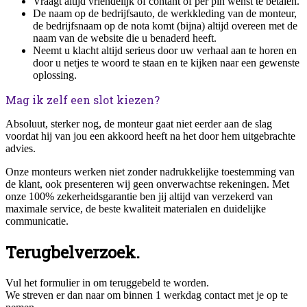
Vraagt altijd vriendelijk of contant of per pin wenst te betalen.
De naam op de bedrijfsauto, de werkkleding van de monteur,
de bedrijfsnaam op de nota komt (bijna) altijd overeen met de
naam van de website die u benaderd heeft.
Neemt u klacht altijd serieus door uw verhaal aan te horen en
door u netjes te woord te staan en te kijken naar een gewenste
oplossing.
Mag ik zelf een slot kiezen?
Absoluut, sterker nog, de monteur gaat niet eerder aan de slag
voordat hij van jou een akkoord heeft na het door hem uitgebrachte
advies.
Onze monteurs werken niet zonder nadrukkelijke toestemming van
de klant, ook presenteren wij geen onverwachtse rekeningen. Met
onze 100% zekerheidsgarantie ben jij altijd van verzekerd van
maximale service, de beste kwaliteit materialen en duidelijke
communicatie.
Terugbelverzoek.
Vul het formulier in om teruggebeld te worden.
We streven er dan naar om binnen 1 werkdag contact met je op te