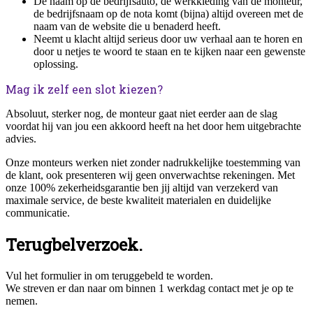
De naam op de bedrijfsauto, de werkkleding van de monteur,
de bedrijfsnaam op de nota komt (bijna) altijd overeen met de
naam van de website die u benaderd heeft.
Neemt u klacht altijd serieus door uw verhaal aan te horen en
door u netjes te woord te staan en te kijken naar een gewenste
oplossing.
Mag ik zelf een slot kiezen?
Absoluut, sterker nog, de monteur gaat niet eerder aan de slag
voordat hij van jou een akkoord heeft na het door hem uitgebrachte
advies.
Onze monteurs werken niet zonder nadrukkelijke toestemming van
de klant, ook presenteren wij geen onverwachtse rekeningen. Met
onze 100% zekerheidsgarantie ben jij altijd van verzekerd van
maximale service, de beste kwaliteit materialen en duidelijke
communicatie.
Terugbelverzoek.
Vul het formulier in om teruggebeld te worden.
We streven er dan naar om binnen 1 werkdag contact met je op te
nemen.