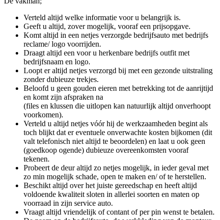
De vakman;
Verteld altijd welke informatie voor u belangrijk is.
Geeft u altijd, zover mogelijk, vooraf een prijsopgave.
Komt altijd in een netjes verzorgde bedrijfsauto met bedrijfs
reclame/ logo voorrijden.
Draagt altijd een voor u herkenbare bedrijfs outfit met
bedrijfsnaam en logo.
Loopt er altijd netjes verzorgd bij met een gezonde uitstraling
zonder dubieuze trekjes.
Beloofd u geen gouden eieren met betrekking tot de aanrijtijd
en komt zijn afspraken na
(files en klussen die uitlopen kan natuurlijk altijd onverhoopt
voorkomen).
Verteld u altijd netjes vóór hij de werkzaamheden begint als
toch blijkt dat er eventuele onverwachte kosten bijkomen (dit
valt telefonisch niet altijd te beoordelen) en laat u ook geen
(goedkoop ogende) dubieuze overeenkomsten vooraf
tekenen.
Probeert de deur altijd zo netjes mogelijk, in ieder geval met
zo min mogelijk schade, open te maken en/ of te herstellen.
Beschikt altijd over het juiste gereedschap en heeft altijd
voldoende kwaliteit sloten in allerlei soorten en maten op
voorraad in zijn service auto.
Vraagt altijd vriendelijk of contant of per pin wenst te betalen.