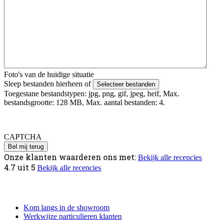
Foto's van de huidige situatie
Sleep bestanden hierheen of
Selecteer bestanden
Toegestane bestandstypen: jpg, png, gif, jpeg, heif, Max.
bestandsgrootte: 128 MB, Max. aantal bestanden: 4.
Foto's uploaden mislukt? Verstuur deze via Whatsapp naar 06 -
4979 4818 o.v.v. je voor en achternaam.
CAPTCHA
Onze klanten waarderen ons met:
Bekijk alle recencies
4.7
uit
5
Bekijk alle recencies
Informatie
Kom langs in de showroom
Werkwijze particulieren klanten