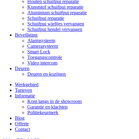
Houten schuifpui reparatie
Kunststof schuifpui reparatie
Aluminium schuifpui reparatie
Schuifpui reparatie
Schuifpui wieltjes vervangen
Schuifpui hendel vervangen
Beveiliging
Alarmsysteem
Camerasysteem
Smart Lock
Toegangscontrole
Video intercom
Deuren
Deuren en kozijnen
Werkgebied
Tarieven
Informatie
Kom langs in de showroom
Garantie en klachten
Politiekeurmerk
Blog
Offerte
Contact