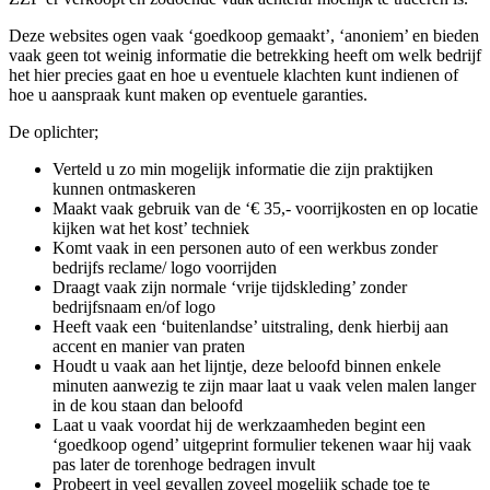
Deze websites ogen vaak ‘goedkoop gemaakt’, ‘anoniem’ en bieden
vaak geen tot weinig informatie die betrekking heeft om welk bedrijf
het hier precies gaat en hoe u eventuele klachten kunt indienen of
hoe u aanspraak kunt maken op eventuele garanties.
De oplichter;
Verteld u zo min mogelijk informatie die zijn praktijken
kunnen ontmaskeren
Maakt vaak gebruik van de ‘€ 35,- voorrijkosten en op locatie
kijken wat het kost’ techniek
Komt vaak in een personen auto of een werkbus zonder
bedrijfs reclame/ logo voorrijden
Draagt vaak zijn normale ‘vrije tijdskleding’ zonder
bedrijfsnaam en/of logo
Heeft vaak een ‘buitenlandse’ uitstraling, denk hierbij aan
accent en manier van praten
Houdt u vaak aan het lijntje, deze beloofd binnen enkele
minuten aanwezig te zijn maar laat u vaak velen malen langer
in de kou staan dan beloofd
Laat u vaak voordat hij de werkzaamheden begint een
‘goedkoop ogend’ uitgeprint formulier tekenen waar hij vaak
pas later de torenhoge bedragen invult
Probeert in veel gevallen zoveel mogelijk schade toe te