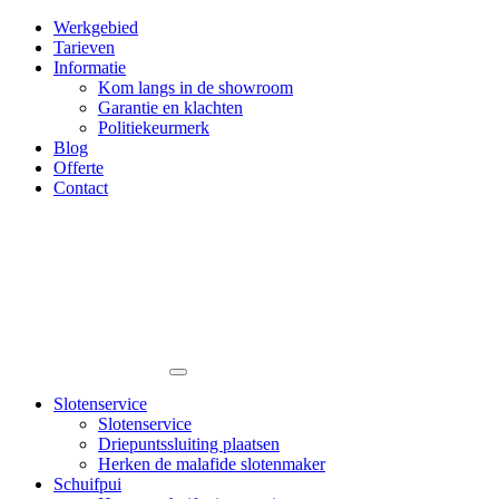
Werkgebied
Tarieven
Informatie
Kom langs in de showroom
Garantie en klachten
Politiekeurmerk
Blog
Offerte
Contact
Slotenservice
Slotenservice
Driepuntssluiting plaatsen
Herken de malafide slotenmaker
Schuifpui