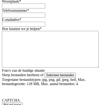
Woonplaats
*
Telefoonnummer
*
E-mailadres
*
Hoe kunnen we je helpen
*
Foto's van de huidige situatie
Sleep bestanden hierheen of
Selecteer bestanden
Toegestane bestandstypen: jpg, png, gif, jpeg, heif, Max.
bestandsgrootte: 128 MB, Max. aantal bestanden: 4.
Foto's uploaden mislukt? Verstuur deze via Whatsapp naar 06 -
4979 4818 o.v.v. je voor en achternaam.
CAPTCHA