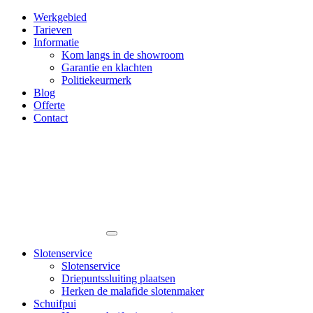
Werkgebied
Tarieven
Informatie
Kom langs in de showroom
Garantie en klachten
Politiekeurmerk
Blog
Offerte
Contact
Slotenservice
Slotenservice
Driepuntssluiting plaatsen
Herken de malafide slotenmaker
Schuifpui