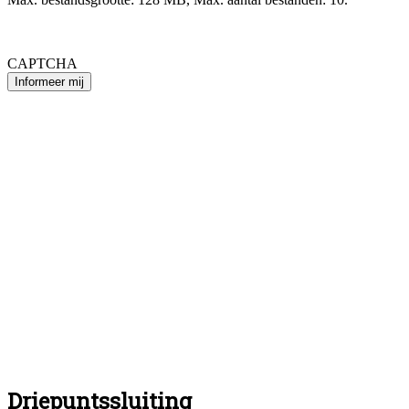
Foto's uploaden mislukt? Verstuur deze via Whatsapp naar 06 -
4979 4818 o.v.v. je voor en achternaam.
CAPTCHA
Driepuntssluiting