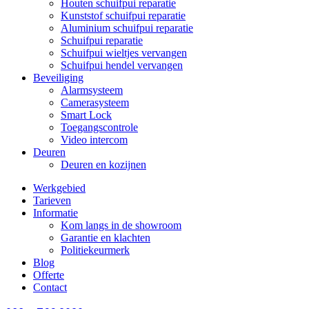
Houten schuifpui reparatie
Kunststof schuifpui reparatie
Aluminium schuifpui reparatie
Schuifpui reparatie
Schuifpui wieltjes vervangen
Schuifpui hendel vervangen
Beveiliging
Alarmsysteem
Camerasysteem
Smart Lock
Toegangscontrole
Video intercom
Deuren
Deuren en kozijnen
Werkgebied
Tarieven
Informatie
Kom langs in de showroom
Garantie en klachten
Politiekeurmerk
Blog
Offerte
Contact