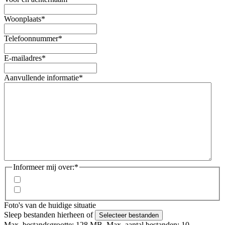
Woonplaats
*
Telefoonnummer
*
E-mailadres
*
Aanvullende informatie
*
Informeer mij over:
*
1x Driepuntssluiting voor € 650,-
2x Driepuntssluiting voor € 1049,-
Foto's van de huidige situatie
Sleep bestanden hierheen of
Selecteer bestanden
Max. bestandsgrootte: 128 MB, Max. aantal bestanden: 10.