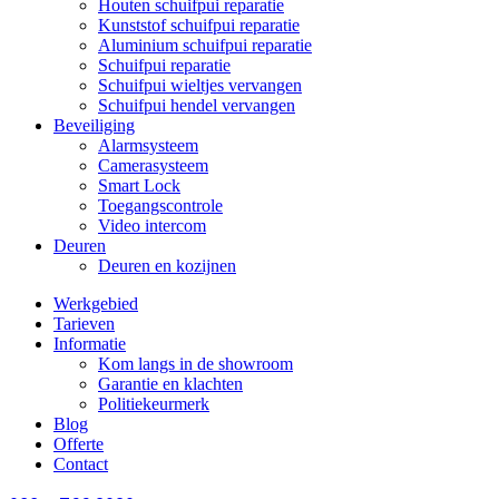
Houten schuifpui reparatie
Kunststof schuifpui reparatie
Aluminium schuifpui reparatie
Schuifpui reparatie
Schuifpui wieltjes vervangen
Schuifpui hendel vervangen
Beveiliging
Alarmsysteem
Camerasysteem
Smart Lock
Toegangscontrole
Video intercom
Deuren
Deuren en kozijnen
Werkgebied
Tarieven
Informatie
Kom langs in de showroom
Garantie en klachten
Politiekeurmerk
Blog
Offerte
Contact