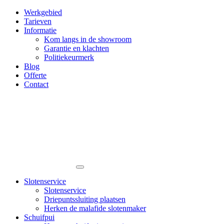
Werkgebied
Tarieven
Informatie
Kom langs in de showroom
Garantie en klachten
Politiekeurmerk
Blog
Offerte
Contact
Slotenservice
Slotenservice
Driepuntssluiting plaatsen
Herken de malafide slotenmaker
Schuifpui