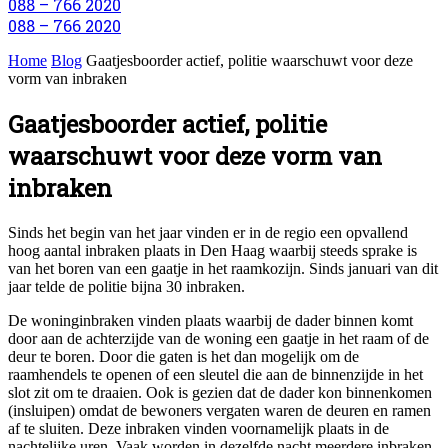
088 – 766 2020
088 – 766 2020
Home
Blog
Gaatjesboorder actief, politie waarschuwt voor deze
vorm van inbraken
Gaatjesboorder actief, politie
waarschuwt voor deze vorm van
inbraken
Sinds het begin van het jaar vinden er in de regio een opvallend
hoog aantal inbraken plaats in Den Haag waarbij steeds sprake is
van het boren van een gaatje in het raamkozijn. Sinds januari van dit
jaar telde de politie bijna 30 inbraken.
De woninginbraken vinden plaats waarbij de dader binnen komt
door aan de achterzijde van de woning een gaatje in het raam of de
deur te boren. Door die gaten is het dan mogelijk om de
raamhendels te openen of een sleutel die aan de binnenzijde in het
slot zit om te draaien. Ook is gezien dat de dader kon binnenkomen
(insluipen) omdat de bewoners vergaten waren de deuren en ramen
af te sluiten. Deze inbraken vinden voornamelijk plaats in de
nachtelijke uren. Vaak worden in dezelfde nacht meerdere inbraken