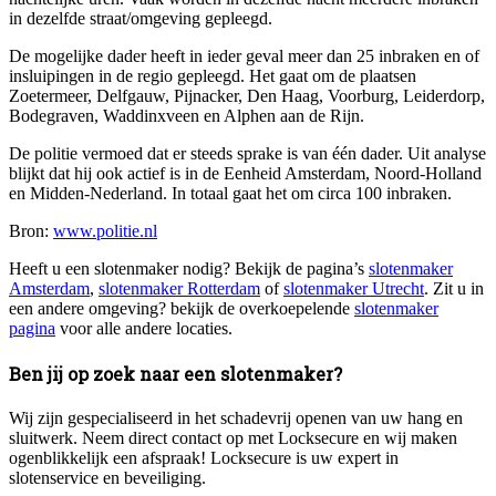
in dezelfde straat/omgeving gepleegd.
De mogelijke dader heeft in ieder geval meer dan 25 inbraken en of
insluipingen in de regio gepleegd. Het gaat om de plaatsen
Zoetermeer, Delfgauw, Pijnacker, Den Haag, Voorburg, Leiderdorp,
Bodegraven, Waddinxveen en Alphen aan de Rijn.
De politie vermoed dat er steeds sprake is van één dader. Uit analyse
blijkt dat hij ook actief is in de Eenheid Amsterdam, Noord-Holland
en Midden-Nederland. In totaal gaat het om circa 100 inbraken.
Bron:
www.politie.nl
Heeft u een slotenmaker nodig? Bekijk de pagina’s
slotenmaker
Amsterdam
,
slotenmaker Rotterdam
of
slotenmaker Utrecht
. Zit u in
een andere omgeving? bekijk de overkoepelende
slotenmaker
pagina
voor alle andere locaties.
Ben jij op zoek naar een slotenmaker?
Wij zijn gespecialiseerd in het schadevrij openen van uw hang en
sluitwerk. Neem direct contact op met Locksecure en wij maken
ogenblikkelijk een afspraak! Locksecure is uw expert in
slotenservice en beveiliging.