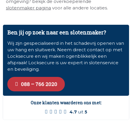
omgeving? bekijk de overkoepelende
slotenmaker pagina
voor alle andere locaties.
Ben jij op zoek naar een slotenmaker?
Wij zijn gespecialiseerd in het schadevrij openen van
uw hang en sluitwerk. Neem direct contact op met
Locksecure en wij maken ogenblikkelijk een
afspraak! Locksecure is uw expert in slotenservice
en beveiliging.
088 – 766 2020
Onze klanten waarderen ons met:
4.7
uit
5