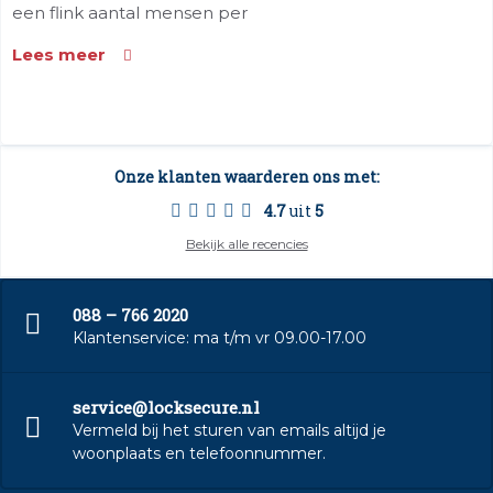
een flink aantal mensen per
Lees meer
Onze klanten waarderen ons met:
4.7
uit
5
Bekijk alle recencies
088 – 766 2020
Klantenservice: ma t/m vr 09.00-17.00
service@locksecure.nl
Vermeld bij het sturen van emails altijd je
woonplaats en telefoonnummer.