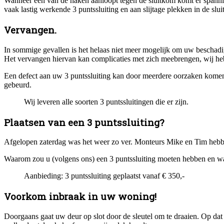
Wanneer een van de haken aanloopt tegen de sluitkom komt er spanning
vaak lastig werkende 3 puntssluiting en aan slijtage plekken in de sl
Vervangen.
In sommige gevallen is het helaas niet meer mogelijk om uw beschadig
Het vervangen hiervan kan complicaties met zich meebrengen, wij he
Een defect aan uw 3 puntssluiting kan door meerdere oorzaken komen.
gebeurd.
Wij leveren alle soorten 3 puntssluitingen die er zijn.
Plaatsen van een 3 puntssluiting?
Afgelopen zaterdag was het weer zo ver. Monteurs Mike en Tim hebben
Waarom zou u (volgens ons) een 3 puntssluiting moeten hebben en wat k
Aanbieding: 3 puntssluiting geplaatst vanaf € 350,-
Voorkom inbraak in uw woning!
Doorgaans gaat uw deur op slot door de sleutel om te draaien. Op dat m