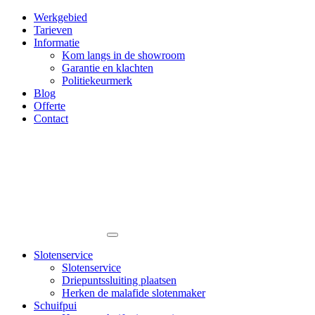
Werkgebied
Tarieven
Informatie
Kom langs in de showroom
Garantie en klachten
Politiekeurmerk
Blog
Offerte
Contact
Slotenservice
Slotenservice
Driepuntssluiting plaatsen
Herken de malafide slotenmaker
Schuifpui