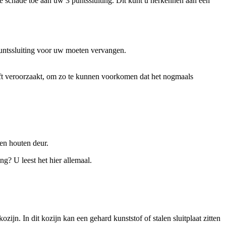
e schade toe aan uw 3 puntssluiting. Dit kunt u herkennen aan een
 puntssluiting voor uw moeten vervangen.
eeft veroorzaakt, om zo te kunnen voorkomen dat het nogmaals
en houten deur.
g? U leest het hier allemaal.
ijn. In dit kozijn kan een gehard kunststof of stalen sluitplaat zitten