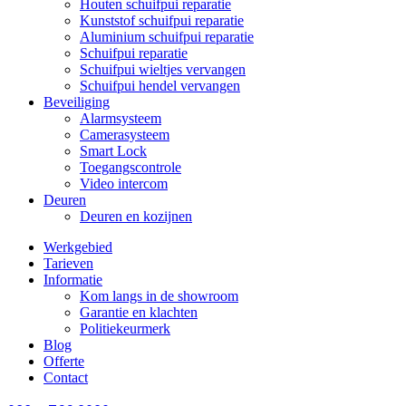
Houten schuifpui reparatie
Kunststof schuifpui reparatie
Aluminium schuifpui reparatie
Schuifpui reparatie
Schuifpui wieltjes vervangen
Schuifpui hendel vervangen
Beveiliging
Alarmsysteem
Camerasysteem
Smart Lock
Toegangscontrole
Video intercom
Deuren
Deuren en kozijnen
Werkgebied
Tarieven
Informatie
Kom langs in de showroom
Garantie en klachten
Politiekeurmerk
Blog
Offerte
Contact