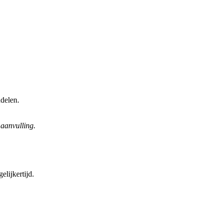
ndelen.
 aanvulling.
lijkertijd.