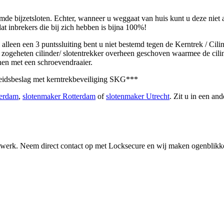
 bijzetsloten. Echter, wanneer u weggaat van huis kunt u deze niet alti
at inbrekers die bij zich hebben is bijna 100%!
l alleen een 3 puntssluiting bent u niet bestemd tegen de Kerntrek / Cil
en zogeheten cilinder/ slotentrekker overheen geschoven waarmee de ci
enen met een schroevendraaier.
heidsbeslag met kerntrekbeveiliging SKG***
terdam
,
slotenmaker Rotterdam
of
slotenmaker Utrecht
. Zit u in een a
itwerk. Neem direct contact op met Locksecure en wij maken ogenblikkel