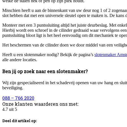
welke de stalen hek of pen op zijn plek houdt.
Misschien heeft u aan de binnenkant van uw deur nog 1 of 2 zogenaamde
slot hebben dat met een universele sleutel open te maken is. De kans d
Monteer met een 3 puntssluiting altijd het juiste deurbeslag. Met enke
Hierbij wordt een schroef in de cilinder gedraaid waar vervolgens e
puntssluiting bloot ligt is het heel eenvoudig om dit mechaniek te op
Het beschermen van de cilinder doen we door middel van een veilig
Heeft u een slotenmaker nodig? Bekijk de pagina’s
slotenmaker Ams
alle andere locaties.
Ben jij op zoek naar een slotenmaker?
Wij zijn gespecialiseerd in het schadevrij openen van uw hang en slu
beveiliging.
088 – 766 2020
Onze klanten waarderen ons met:
4.7
uit
5
Deel dit artikel op: