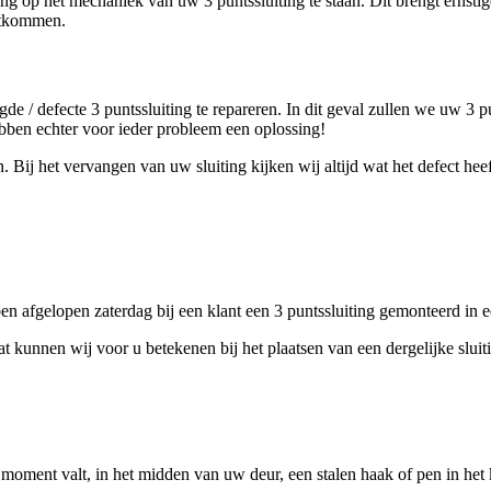
 op het mechaniek van uw 3 puntssluiting te staan. Dit brengt ernstig
uitkommen.
de / defecte 3 puntssluiting te repareren. In dit geval zullen we uw 3
bben echter voor ieder probleem een oplossing!
 Bij het vervangen van uw sluiting kijken wij altijd wat het defect h
 afgelopen zaterdag bij een klant een 3 puntssluiting gemonteerd in e
unnen wij voor u betekenen bij het plaatsen van een dergelijke sluitin
oment valt, in het midden van uw deur, een stalen haak of pen in het koz