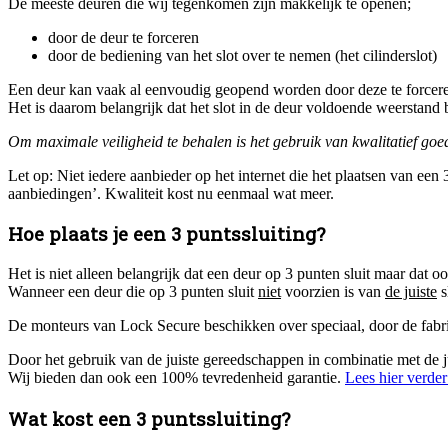
De meeste deuren die wij tegenkomen zijn makkelijk te openen;
door de deur te forceren
door de bediening van het slot over te nemen (het cilinderslot)
Een deur kan vaak al eenvoudig geopend worden door deze te forceren
Het is daarom belangrijk dat het slot in de deur voldoende weerstand b
Om maximale veiligheid te behalen is het gebruik van kwalitatief goed
Let op: Niet iedere aanbieder op het internet die het plaatsen van ee
aanbiedingen’. Kwaliteit kost nu eenmaal wat meer.
Hoe plaats je een 3 puntssluiting?
Het is niet alleen belangrijk dat een deur op 3 punten sluit maar dat 
Wanneer een deur die op 3 punten sluit
niet
voorzien is van
de juiste
s
De monteurs van Lock Secure beschikken over speciaal, door de fabr
Door het gebruik van de juiste gereedschappen in combinatie met de ju
Wij bieden dan ook een 100% tevredenheid garantie.
Lees hier verde
Wat kost een 3 puntssluiting?