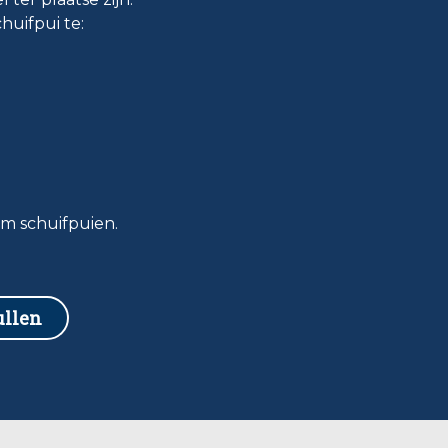
huifpui te:
um schuifpuien.
ullen