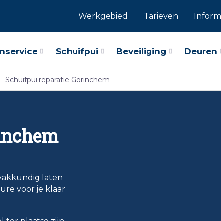
Werkgebied
Tarieven
Inform
nservice
Schuifpui
Beveiliging
Deuren
Schuifpui reparatie Gorinchem
rinchem
 vakkundig laten
ure voor je klaar
ter plaatse zijn.