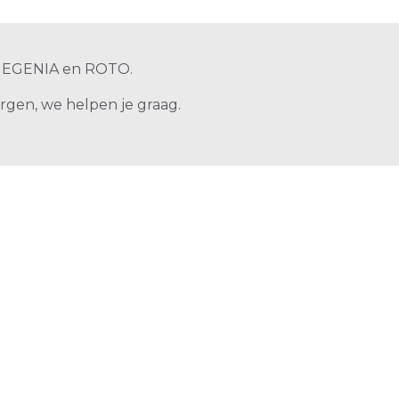
 SIEGENIA en ROTO.
orgen, we helpen je graag.