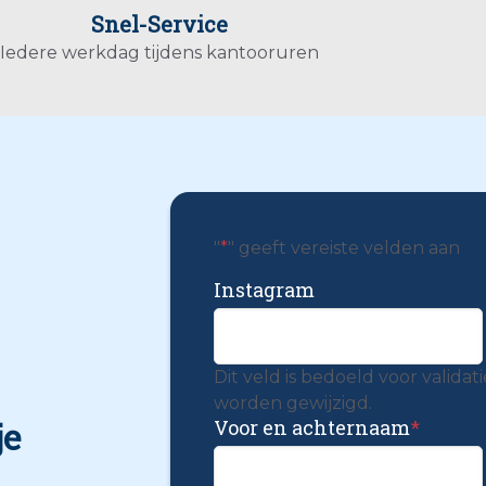
Snel-Service
Iedere werkdag tijdens kantooruren
"
*
" geeft vereiste velden aan
Instagram
Dit veld is bedoeld voor valida
worden gewijzigd.
je
Voor en achternaam
*