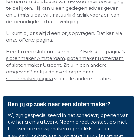
komen om de situatie van uw woonhuisbeveiliging
te bekijken. Hij kan u een gedegen advies geven
en u (mits u dat wilt natuurlijk) gelijk voorzien van
de benodigde extra beveiliging.
U kunt bij ons altijd een prijs opvragen. Dat kan via
onze
offerte
pagina.
Heeft u een slotenmaker nodig? Bekijk de pagina’s
slotenmaker Amsterdam
,
slotenmaker Rotterdam
of
slotenmaker Utrecht
. Zit u in een andere
omgeving? bekijk de overkoepelende
slotenmaker pagina
voor alle andere locaties.
Ben jij op zoek naar een slotenmaker?
Wij zijn gespecialiseerd in het schadevrij openen van
uw hang en sluitwerk. Neem direct contact op met
Locksecure en wij maken ogenblikkelijk een
afspraak! Locksecure is uw expert in slotenservice