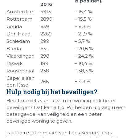
is positief).
2016
Amsterdam
4313
– 15,4 %
Rotterdam
2890
– 15,5 %
Gouda
639
+ 8,3 %
Den Haag
2269
– 21,9 %
Schiedam
299
– 5,7 %
Breda
631
– 20,6 %
Vlaardingen
298
– 24,2 %
Rijswijk
189
– 10,4 %
Roosendaal
238
– 38,3 %
Capelle aan
266
+ 4,3 %
den IJssel
Hulp nodig bij het beveiligen?
Heeft u zoiets van; ik wil mijn woning ook beter
beveiligen? Dat kan altijd. Wij helpen u graag u een
beter gevoel van veiligheid en een beter
beveiligde woning te geven.
Laat een slotenmaker van Lock Secure langs