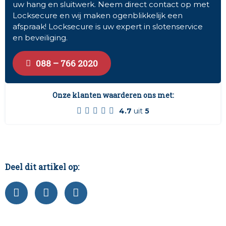
uw hang en sluitwerk. Neem direct contact op met
Locksecure en wij maken ogenblikkelijk een
afspraak! Locksecure is uw expert in slotenservice
en beveiliging.
088 – 766 2020
Onze klanten waarderen ons met:
4.7
uit
5
Deel dit artikel op: