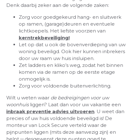
Denk daarbij zeker aan de volgende zaken:
Zorg voor goedgekeurd hang- en sluitwerk
op ramen, (garage)deuren en eventuele
lichtkoepels. Het liefste voorzien van
kerntrekbeveiliging!
Let op dat u ook de bovenverdieping van uw
woning beveiligd. Ook hier kunnen inbrekers
door uw raam uw huis insluipen.
Zet ladders en kliko’s weg, zodat het binnen
komen via de ramen op de eerste etage
onmogelijk is.
Zorg voor voldoende buitenverlichting.
Wilt u weten waar
de bedreigingen voor uw
woonhuis
liggen? Laat dan voor uw vakantie een
inbraak preventie advies uitvoeren
. U weet dan
precies of uw huis voldoende beveiligd is! De
monteur van Lock Secure verteld waar de
pijnpunten liggen (mits deze aanwezig zijn) en
helpt u desgewenst deze punten goed te