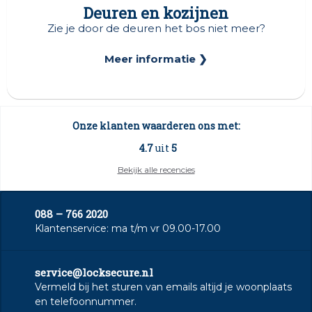
Deuren en kozijnen
Zie je door de deuren het bos niet meer?
Meer informatie ❯
Onze klanten waarderen ons met:
4.7
uit
5
Bekijk alle recencies
088 – 766 2020
Klantenservice: ma t/m vr 09.00-17.00
service@locksecure.nl
Vermeld bij het sturen van emails altijd je woonplaats
en telefoonnummer.